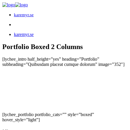
karemyr.se
karemyr.se
Portfolio Boxed 2 Columns
[lychee_intro half_height=”yes” heading=”Portfolio”
subheading=”Quibusdam placeat cumque dolorum” image=”352″]
[lychee_portfolio portfolio_cats=”” style=”boxed”
hover_style=”light”]