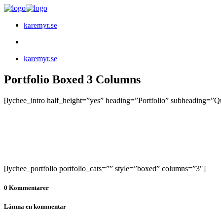
karemyr.se
karemyr.se
Portfolio Boxed 3 Columns
[lychee_intro half_height=”yes” heading=”Portfolio” subheading=
[lychee_portfolio portfolio_cats=”” style=”boxed” columns=”3″]
0 Kommentarer
Lämna en kommentar