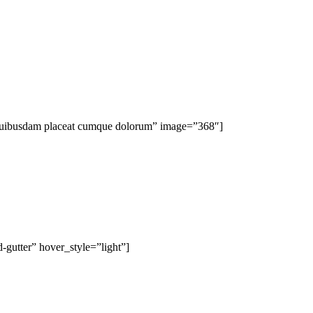
”Quibusdam placeat cumque dolorum” image=”368″]
d-gutter” hover_style=”light”]